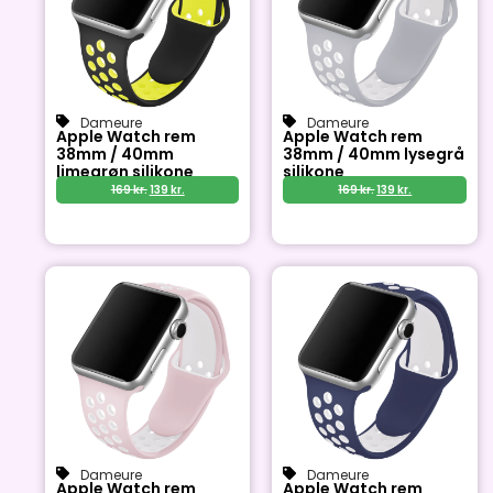
Dameure
Dameure
Apple Watch rem
Apple Watch rem
38mm / 40mm
38mm / 40mm lysegrå
limegrøn silikone
silikone
169
kr.
139
kr.
169
kr.
139
kr.
Dameure
Dameure
Apple Watch rem
Apple Watch rem