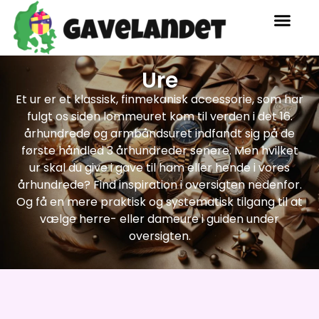
Ure
Et ur er et klassisk, finmekanisk accessorie, som har
fulgt os siden lommeuret kom til verden i det 16.
århundrede og armbåndsuret indfandt sig på de
første håndled 3 århundreder senere. Men hvilket
ur skal du give i gave til ham eller hende i vores
århundrede? Find inspiration i oversigten nedenfor.
Og få en mere praktisk og systematisk tilgang til at
vælge herre- eller dameure i guiden under
oversigten.