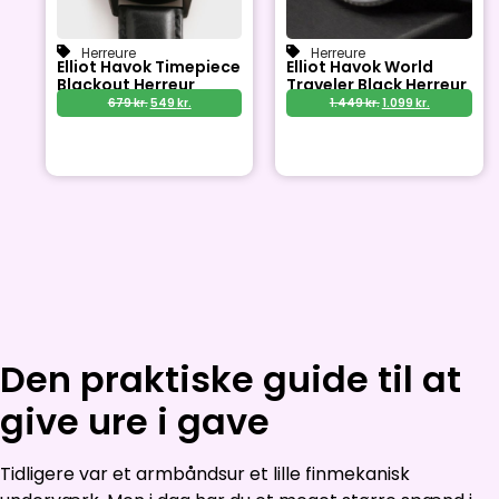
Herreure
Herreure
Elliot Havok Timepiece
Elliot Havok World
Blackout Herreur
Traveler Black Herreur
679
kr.
549
kr.
1.449
kr.
1.099
kr.
Den praktiske guide til at
give ure i gave
Tidligere var et armbåndsur et lille finmekanisk