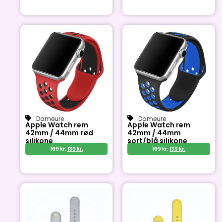
Dameure
Dameure
Apple Watch rem
Apple Watch rem
42mm / 44mm rød
42mm / 44mm
silikone
sort/blå silikone
169
kr.
139
kr.
169
kr.
139
kr.