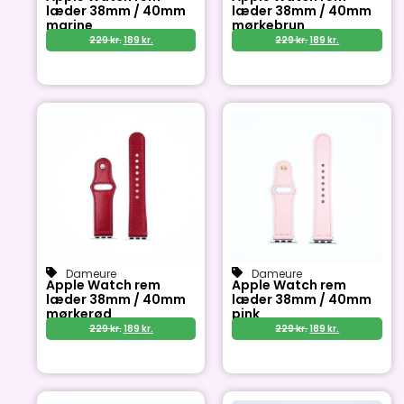
læder 38mm / 40mm
læder 38mm / 40mm
marine
mørkebrun
229
kr.
189
kr.
229
kr.
189
kr.
Dameure
Dameure
Apple Watch rem
Apple Watch rem
læder 38mm / 40mm
læder 38mm / 40mm
mørkerød
pink
229
kr.
189
kr.
229
kr.
189
kr.