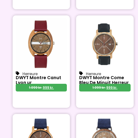
Herreure
Herreure
DWYT Montre Canut
DWYT Montre Come
Lyon ur
Bleu De Minuit Herreur
1.099
kr.
999
kr.
1.099
kr.
999
kr.