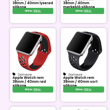
38mm / 40mm lyserød
38mm / 40mm
silikone
mørkeblå silikone
169
kr.
139
kr.
169
kr.
139
kr.
Dameure
Dameure
Apple Watch rem
Apple Watch rem
38mm / 40mm rød
38mm / 40mm sort
silikone
silikone
169
kr.
139
kr.
169
kr.
139
kr.