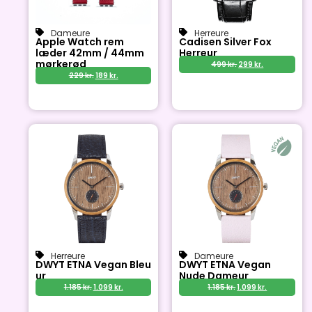
Dameure
Herreure
Apple Watch rem
Cadisen Silver Fox
læder 42mm / 44mm
Herreur
mørkerød
499
kr.
299
kr.
229
kr.
189
kr.
Herreure
Dameure
DWYT ETNA Vegan Bleu
DWYT ETNA Vegan
ur
Nude Dameur
1.185
kr.
1.099
kr.
1.185
kr.
1.099
kr.