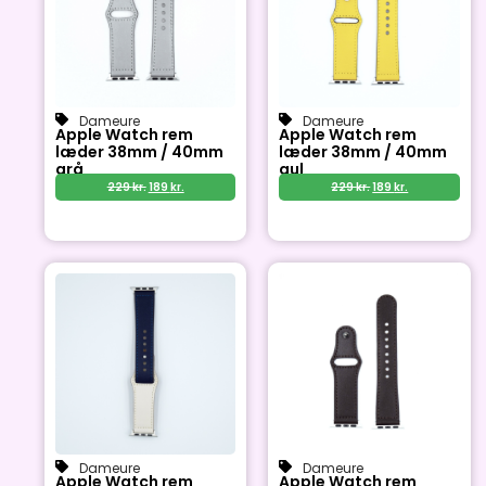
Dameure
Dameure
Apple Watch rem
Apple Watch rem
læder 38mm / 40mm
læder 38mm / 40mm
grå
gul
229
kr.
189
kr.
229
kr.
189
kr.
Dameure
Dameure
Apple Watch rem
Apple Watch rem