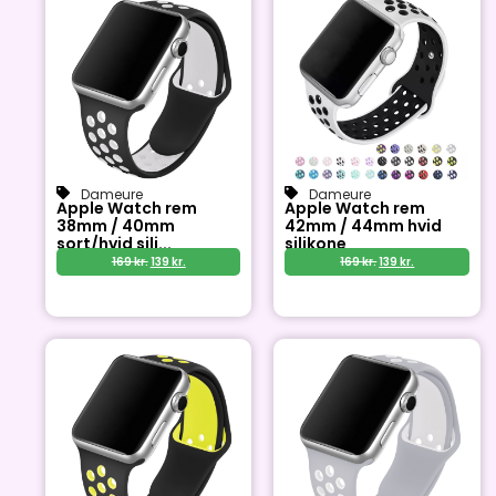
Dameure
Dameure
Apple Watch rem
Apple Watch rem
38mm / 40mm
42mm / 44mm hvid
sort/hvid sili...
silikone
169
kr.
139
kr.
169
kr.
139
kr.