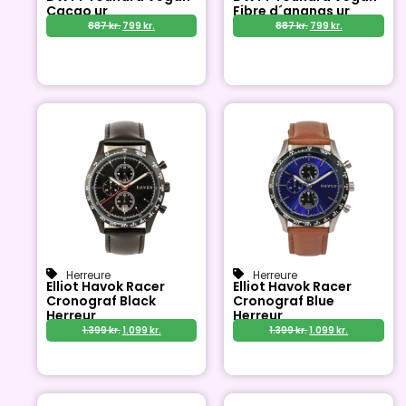
Cacao ur
Fibre d´ananas ur
887
kr.
799
kr.
887
kr.
799
kr.
Herreure
Herreure
Elliot Havok Racer
Elliot Havok Racer
Cronograf Black
Cronograf Blue
Herreur
Herreur
1.399
kr.
1.099
kr.
1.399
kr.
1.099
kr.