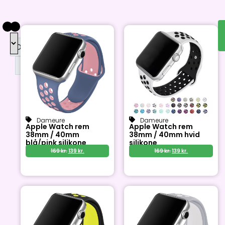
DKK
DKK
Dameure
Dameure
Apple Watch rem
Apple Watch rem
38mm / 40mm
38mm / 40mm hvid
blå/pink silikone
silikone
169
kr.
139
kr.
169
kr.
139
kr.