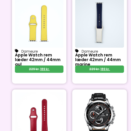
Dameure
Dameure
Apple Watch rem
Apple Watch rem
læder 42mm / 44mm
læder 42mm / 44mm
gul
marine
229
kr.
189
kr.
229
kr.
189
kr.