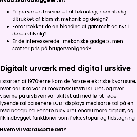
Hvad skal du kigge efter?
Er personen fascineret af teknologi, men stadig
tiltrukket af klassisk mekanik og design?
Foretrækker de en blanding af gammelt og nyt i
deres stilvalg?
Er de interesserede i mekaniske gadgets, men
sætter pris på brugervenlighed?
Digitalt urværk med digital urskive
I starten af 1970’erne kom de første elektriske kvartsure,
hvor der ikke var et mekanisk urværk i uret, og hvor
viserne på urskiven var skiftet ud med først røde,
lysende tal og senere LCD-displays med sorte tal på en
hvid baggrund. Senere blev uret endnu mere digitalt, og
fik indbygget funktioner som f.eks. stopur og tidstagning.
Hvem vil værdsætte det?