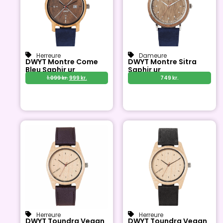
Herreure
Dameure
DWYT Montre Come
DWYT Montre Sitra
Bleu Saphir ur
Saphir ur
1.099
kr.
999
kr.
749
kr.
Herreure
Herreure
DWYT Toundra Vegan
DWYT Toundra Vegan