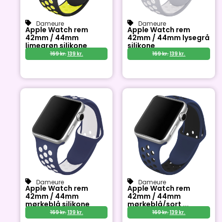
Dameure
Dameure
Apple Watch rem
Apple Watch rem
42mm / 44mm
42mm / 44mm lysegrå
limegrøn silikone
silikone
169
kr.
139
kr.
169
kr.
139
kr.
Dameure
Dameure
Apple Watch rem
Apple Watch rem
42mm / 44mm
42mm / 44mm
mørkeblå silikone
mørkeblå/sort ...
169
kr.
139
kr.
169
kr.
139
kr.