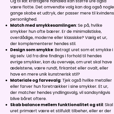
Og til lidt kraftigere håndled kan større ure også
være flotte. Det omvendte valg kan dog også nogle
gange skabe et udtryk, der passer mere til kvindens
personlighed.
Match med smykkesamlingen
: Se på, hvilke
smykker hun ofte bærer. Er de minimalistiske,
overdådige, moderne eller klassiske? Vælg et ur,
der komplementerer hendes stil.
Design som smykke
: Betragt uret som et smykke i
sig selv. Ud fra dine findings i forhold til hendes
øvrige smykker, kan du overveje, om uret skal have
ædelstene, være rundt, firkantet eller ovalt, eller
have en mere unik kunstnerisk stil?
Materiale og farvevalg
: Tjek også hvilke metaller
eller farver hun foretrækker i sine smykker. Et ur,
der matcher hendes yndlingsvalg, vil sandsynligvis
blive båret oftere.
Skab balance mellem funktionalitet og stil
: Skal
uret primært være et stilfuldt tilbehør, eller er der