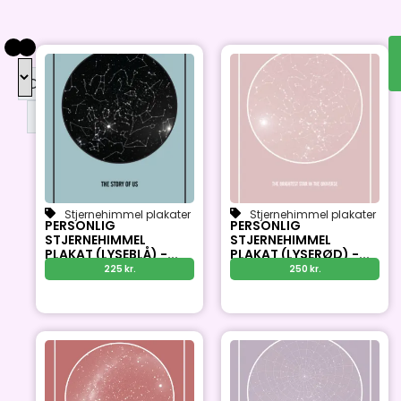
DKK
DKK
Stjernehimmel plakater
Stjernehimmel plakater
PERSONLIG
PERSONLIG
STJERNEHIMMEL
STJERNEHIMMEL
PLAKAT (LYSEBLÅ) -...
PLAKAT (LYSERØD) -...
225
kr.
250
kr.