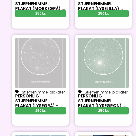
STJERNEHIMMEL
STJERNEHIMMEL
PLAKAT (MØRKEGRÅ) ...
PLAKAT (LYSELILLA)...
250
kr.
250
kr.
Stjernehimmel plakater
Stjernehimmel plakater
PERSONLIG
PERSONLIG
STJERNEHIMMEL
STJERNEHIMMEL
PLAKAT (LYSEGRÅ) -...
PLAKAT (LYSEGRØN) ...
250
kr.
250
kr.