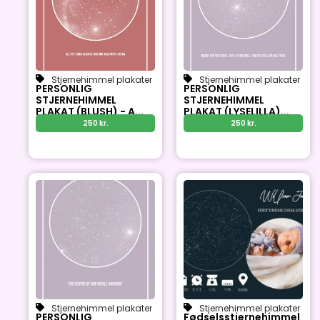
Stjernehimmel plakater
Stjernehimmel plakater
PERSONLIG
PERSONLIG
STJERNEHIMMEL
STJERNEHIMMEL
PLAKAT (BLUSH) - A...
PLAKAT (LYSELILLA)...
250
kr.
250
kr.
Stjernehimmel plakater
Stjernehimmel plakater
PERSONLIG
Fødselsstjernehimmel