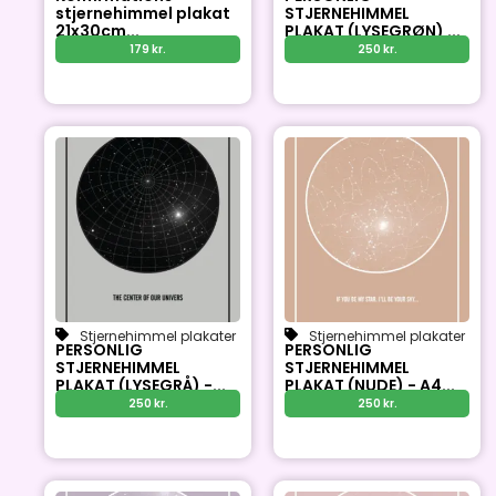
stjernehimmel plakat
STJERNEHIMMEL
21x30cm...
PLAKAT (LYSEGRØN) ...
179
kr.
250
kr.
Stjernehimmel plakater
Stjernehimmel plakater
PERSONLIG
PERSONLIG
STJERNEHIMMEL
STJERNEHIMMEL
PLAKAT (LYSEGRÅ) -...
PLAKAT (NUDE) - A4...
250
kr.
250
kr.