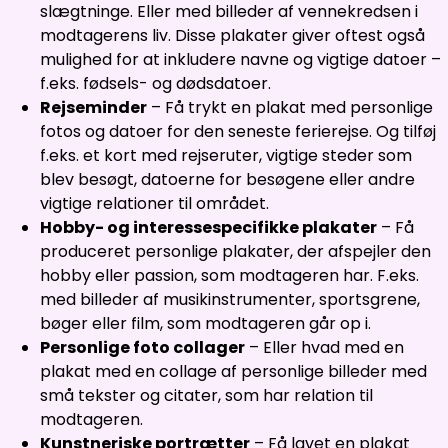
slægtninge. Eller med billeder af vennekredsen i
modtagerens liv. Disse plakater giver oftest også
mulighed for at inkludere navne og vigtige datoer –
f.eks. fødsels- og dødsdatoer.
Rejseminder
– Få trykt en plakat med personlige
fotos og datoer for den seneste ferierejse. Og tilføj
f.eks. et kort med rejseruter, vigtige steder som
blev besøgt, datoerne for besøgene eller andre
vigtige relationer til området.
Hobby- og interessespecifikke plakater
– Få
produceret personlige plakater, der afspejler den
hobby eller passion, som modtageren har. F.eks.
med billeder af musikinstrumenter, sportsgrene,
bøger eller film, som modtageren går op i.
Personlige foto collager
– Eller hvad med en
plakat med en collage af personlige billeder med
små tekster og citater, som har relation til
modtageren.
Kunstneriske portrætter
– Få lavet en plakat