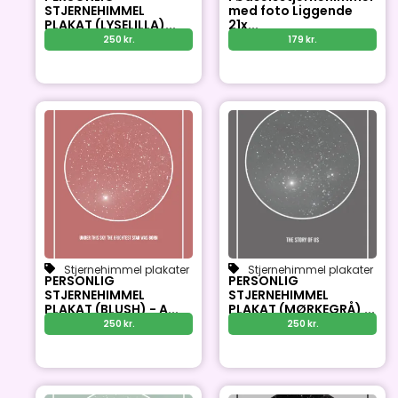
STJERNEHIMMEL
med foto Liggende
PLAKAT (LYSELILLA)...
21x...
250
kr.
179
kr.
Stjernehimmel plakater
Stjernehimmel plakater
PERSONLIG
PERSONLIG
STJERNEHIMMEL
STJERNEHIMMEL
PLAKAT (BLUSH) - A...
PLAKAT (MØRKEGRÅ) ...
250
kr.
250
kr.