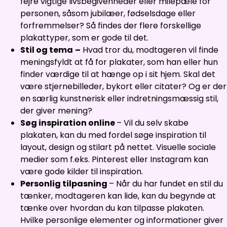
fejre vigtige livsbegivenheder eller milepæle for
personen, såsom jubilæer, fødselsdage eller
forfremmelser? Så findes der flere forskellige
plakattyper, som er gode til det.
Stil og tema
–
Hvad tror du, modtageren vil finde
meningsfyldt at få for plakater, som han eller hun
finder værdige til at hænge op i sit hjem. Skal det
være stjernebilleder, bykort eller citater? Og er der
en særlig kunstnerisk eller indretningsmæssig stil,
der giver mening?
Søg inspiration online
– Vil du selv skabe
plakaten, kan du med fordel søge inspiration til
layout, design og stilart på nettet. Visuelle sociale
medier som f.eks. Pinterest eller Instagram kan
være gode kilder til inspiration.
Personlig tilpasning
– Når du har fundet en stil du
tænker, modtageren kan lide, kan du begynde at
tænke over hvordan du kan tilpasse plakaten.
Hvilke personlige elementer og informationer giver