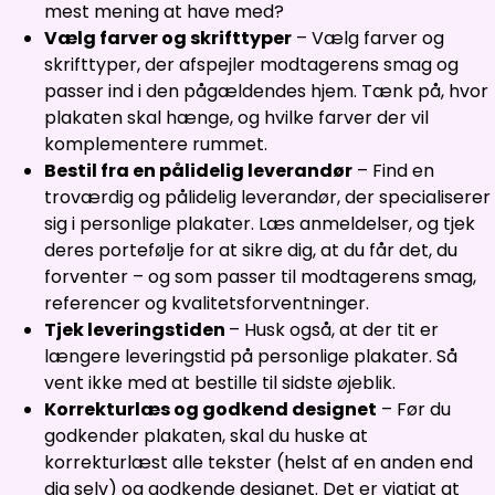
mest mening at have med?
Vælg farver og skrifttyper
– Vælg farver og
skrifttyper, der afspejler modtagerens smag og
passer ind i den pågældendes hjem. Tænk på, hvor
plakaten skal hænge, og hvilke farver der vil
komplementere rummet.
Bestil fra en pålidelig leverandør
– Find en
troværdig og pålidelig leverandør, der specialiserer
sig i personlige plakater. Læs anmeldelser, og tjek
deres portefølje for at sikre dig, at du får det, du
forventer – og som passer til modtagerens smag,
referencer og kvalitetsforventninger.
Tjek leveringstiden
– Husk også, at der tit er
længere leveringstid på personlige plakater. Så
vent ikke med at bestille til sidste øjeblik.
Korrekturlæs og godkend designet
– Før du
godkender plakaten, skal du huske at
korrekturlæst alle tekster (helst af en anden end
dig selv) og godkende designet. Det er vigtigt at