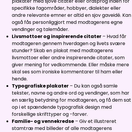
plakater med sjove citater eller ordsprog inden for
specifikke fagområder, hobbyer, dialekter eller
andre relevante emner er altid en sjov gaveidé. Kan
også fås personliggjort med modtagerens egne
vendinger og talemåder.
Livsmottoer og inspirerende citater
– Hvad får
modtageren gennem hverdagen og livets svære
stunder? Skab en plakat med modtagerens
livsmottoer eller andre inspirerende citater, som
giver mening for vedkommende. Eller måske mere
skal ses som ironiske kommentarer til ham eller
hende.
Typografiske plakater
– Du kan også samle
tekster, navne og andre ord og vendinger, som har
en særlig betydning for modtageren, og få dem sat
op i et spændende typografisk design med
forskellige skrifttyper og -farver.
Familie- og vennekredse
– Giv et illustreret
stamtræ med billeder af alle modtagerens