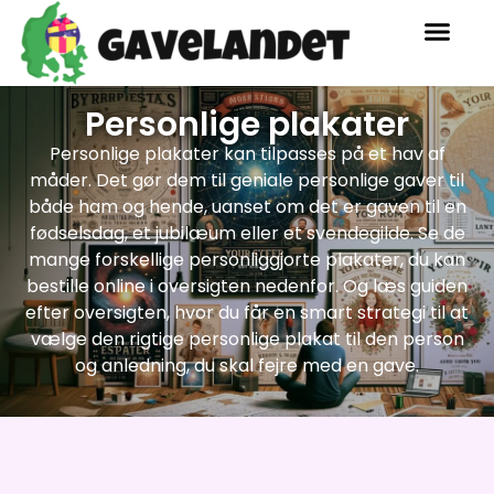
Personlige plakater
Personlige plakater kan tilpasses på et hav af
måder. Det gør dem til geniale personlige gaver til
både ham og hende, uanset om det er gaven til en
fødselsdag, et jubilæum eller et svendegilde. Se de
mange forskellige personliggjorte plakater, du kan
bestille online i oversigten nedenfor. Og læs guiden
efter oversigten, hvor du får en smart strategi til at
vælge den rigtige personlige plakat til den person
og anledning, du skal fejre med en gave.