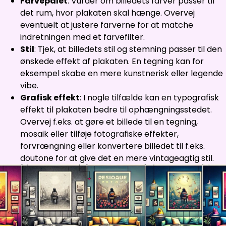
Farvepalet
: Vurder om billedets farver passer til
det rum, hvor plakaten skal hænge. Overvej
eventuelt at justere farverne for at matche
indretningen med et farvefilter.
Stil
: Tjek, at billedets stil og stemning passer til den
ønskede effekt af plakaten. En tegning kan for
eksempel skabe en mere kunstnerisk eller legende
vibe.
Grafisk effekt
: I nogle tilfælde kan en typografisk
effekt til plakaten bedre til ophængningsstedet.
Overvej f.eks. at gøre et billede til en tegning,
mosaik eller tilføje fotografiske effekter,
forvrængning eller konvertere billedet til f.eks.
doutone for at give det en mere vintageagtig stil.