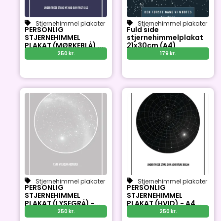
Stjernehimmel plakater
Stjernehimmel plakater
PERSONLIG
Fuld side
STJERNEHIMMEL
stjernehimmelplakat
PLAKAT (MØRKEBLÅ) ...
21x30cm (A4)
250
kr.
179
kr.
Stjernehimmel plakater
Stjernehimmel plakater
PERSONLIG
PERSONLIG
STJERNEHIMMEL
STJERNEHIMMEL
PLAKAT (LYSEGRÅ) -...
PLAKAT (HVID) - A4...
250
kr.
250
kr.