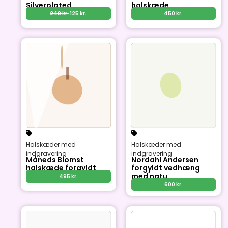
Silverplated
halskæde
249
kr.
125
kr.
450
kr.
Halskæder med
Halskæder med
indgravering
indgravering
Måneds Blomst
Nordahl Andersen
halskæde forgyldt
forgyldt vedhæng
med natu...
495
kr.
600
kr.