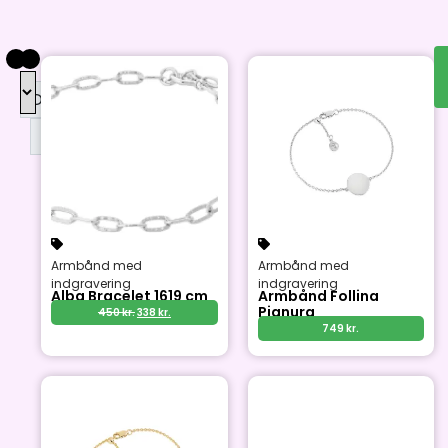
DKK
DKK
Armbånd med
Armbånd med
indgravering
indgravering
Alba Bracelet 1619 cm
Armbånd Follina
Pianura
450
kr.
338
kr.
749
kr.