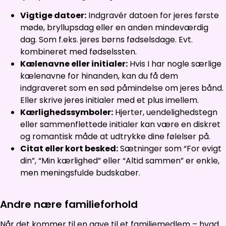
Vigtige datoer:
Indgravér datoen for jeres første
møde, bryllupsdag eller en anden mindeværdig
dag. Som f.eks. jeres børns fødselsdage. Evt.
kombineret med fødselssten.
Kælenavne eller initialer:
Hvis I har nogle særlige
kælenavne for hinanden, kan du få dem
indgraveret som en sød påmindelse om jeres bånd.
Eller skrive jeres initialer med et plus imellem.
Kærlighedssymboler:
Hjerter, uendelighedstegn
eller sammenflettede initialer kan være en diskret
og romantisk måde at udtrykke dine følelser på.
Citat eller kort besked:
Sætninger som “For evigt
din”, “Min kærlighed” eller “Altid sammen” er enkle,
men meningsfulde budskaber.
Andre nære familieforhold
Når det kommer til en gave til et familiemedlem – hvad