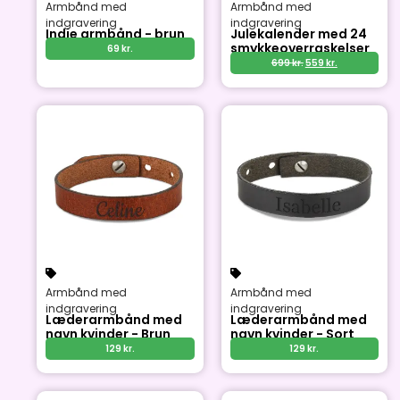
Armbånd med
Armbånd med
indgravering
indgravering
Indie armbånd - brun
Julekalender med 24
smykkeoverraskelser
69
kr.
699
kr.
559
kr.
Armbånd med
Armbånd med
indgravering
indgravering
Læderarmbånd med
Læderarmbånd med
navn kvinder - Brun
navn kvinder - Sort
129
kr.
129
kr.