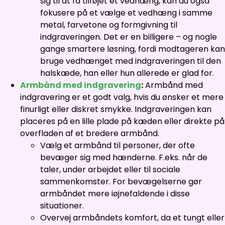
sig til at få tilføjet et vedhæng, kan du også
fokusere på et vælge et vedhæng i samme
metal, farvetone og formgivning til
indgraveringen. Det er en billigere – og nogle
gange smartere løsning, fordi modtageren kan
bruge vedhænget med indgraveringen til den
halskæde, han eller hun allerede er glad for.
Armbånd med indgravering
:
Armbånd med
indgravering er et godt valg, hvis du ønsker et mere
finurligt eller diskret smykke. Indgraveringen kan
placeres på en lille plade på kæden eller direkte på
overfladen af et bredere armbånd.
Vælg et armbånd til personer, der ofte
bevæger sig med hænderne. F.eks. når de
taler, under arbejdet eller til sociale
sammenkomster. For bevægelserne gør
armbåndet mere iøjnefaldende i disse
situationer.
Overvej armbåndets komfort, da et tungt eller