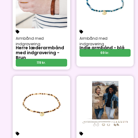
Armbånd med
Armbånd med
indgravering
indgravering
Herre læderarmbånd
Indie armbånd - blå
med indgravering -
69
kr.
Brun
119
kr.