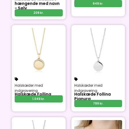
hængende med navn
949
kr.
- Sølv
209
kr.
Halskæder med
Halskæder med
indgravering
indgravering
Halskæde Follina
Halskæde Follina
Pianura
1.049
kr.
799
kr.