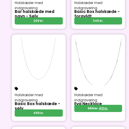
Halskæder med
Halskæder med
indgravering
indgravering
Bar halskæde med
Basic Box halskæde -
navn - Sølv
forgyldt
209
kr.
349
kr.
Halskæder med
Halskæder med
indgravering
indgravering
Basic Box halskæde -
Eva Necklace
sølv
550
kr.
413
kr.
499
kr.