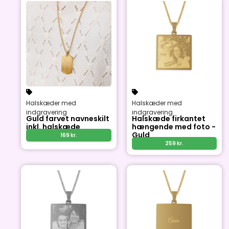
Halskæder med
Halskæder med
indgravering
indgravering
Guld farvet navneskilt
Halskæde firkantet
inkl. halskæde
hængende med foto -
Guld
169
kr.
259
kr.