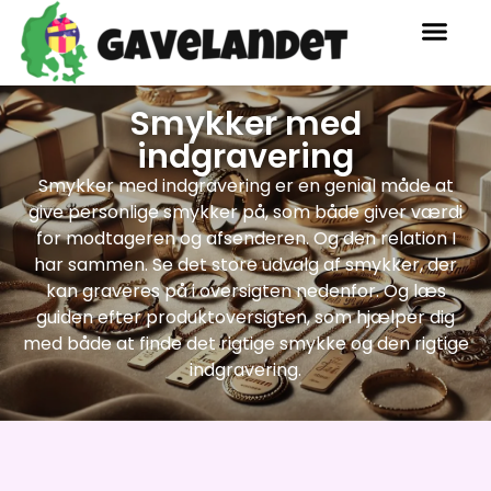
Smykker med
indgravering
Smykker med indgravering er en genial måde at
give personlige smykker på, som både giver værdi
for modtageren og afsenderen. Og den relation I
har sammen. Se det store udvalg af smykker, der
kan graveres på i oversigten nedenfor. Og læs
guiden efter produktoversigten, som hjælper dig
med både at finde det rigtige smykke og den rigtige
indgravering.