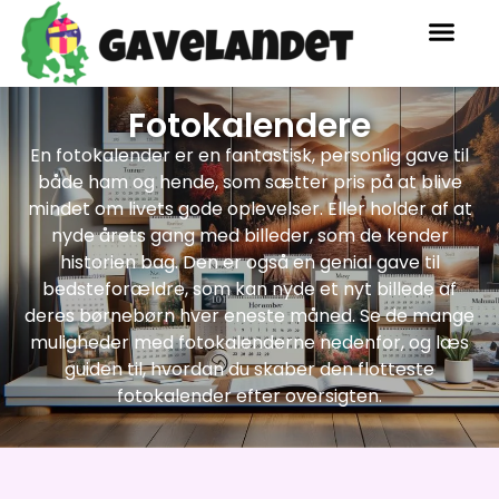
Fotokalendere
En fotokalender er en fantastisk, personlig gave til
både ham og hende, som sætter pris på at blive
mindet om livets gode oplevelser. Eller holder af at
nyde årets gang med billeder, som de kender
historien bag. Den er også en genial gave til
bedsteforældre, som kan nyde et nyt billede af
deres børnebørn hver eneste måned. Se de mange
muligheder med fotokalenderne nedenfor, og læs
guiden til, hvordan du skaber den flotteste
fotokalender efter oversigten.