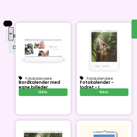
DKK
DKK
Fotokalendere
Fotokalendere
Bordkalender med
Fotokalender -
egne billeder
lodret - L
109
kr.
159
kr.