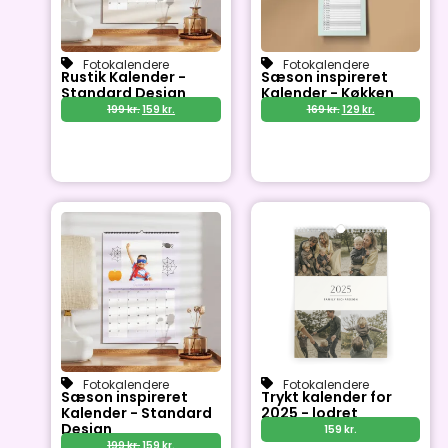
Fotokalendere
Fotokalendere
Rustik Kalender -
Sæson inspireret
Standard Design
Kalender - Køkken
199
kr.
159
kr.
169
kr.
129
kr.
Fotokalendere
Fotokalendere
Sæson inspireret
Trykt kalender for
Kalender - Standard
2025 - lodret
Design
159
kr.
199
kr.
159
kr.